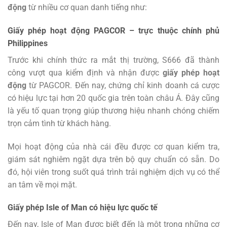
động
từ nhiều cơ quan danh tiếng như:
Giấy phép hoạt động PAGCOR – trực thuộc chính phủ
Philippines
Trước khi chính thức ra mắt thị trường, S666 đã thành
công vượt qua kiểm định và nhận được
giấy phép hoạt
động
từ PAGCOR. Đến nay, chứng chỉ kinh doanh cá cược
có hiệu lực tại hơn 20 quốc gia trên toàn châu Á. Đây cũng
là yếu tố quan trọng giúp thương hiệu nhanh chóng chiếm
trọn cảm tình từ khách hàng.
Mọi hoạt động của nhà cái đều được cơ quan kiểm tra,
giám sát nghiêm ngặt dựa trên bộ quy chuẩn có sẵn. Do
đó, hội viên trong suốt quá trình trải nghiệm dịch vụ có thể
an tâm về mọi mặt.
Giấy phép Isle of Man có hiệu lực quốc tế
Đến nay, Isle of Man được biết đến là một trong những cơ