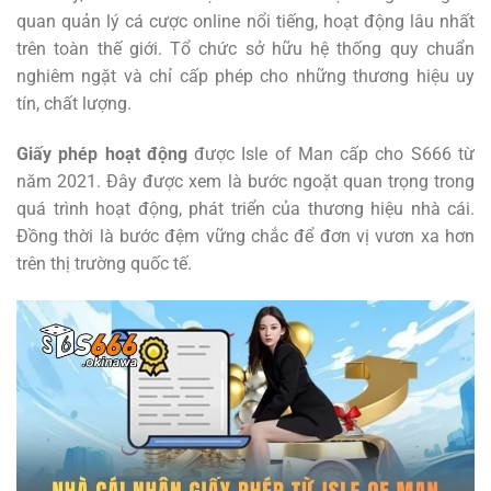
quan quản lý cá cược online nổi tiếng, hoạt động lâu nhất
trên toàn thế giới. Tổ chức sở hữu hệ thống quy chuẩn
nghiêm ngặt và chỉ cấp phép cho những thương hiệu uy
tín, chất lượng.
Giấy phép hoạt động
được Isle of Man cấp cho S666 từ
năm 2021. Đây được xem là bước ngoặt quan trọng trong
quá trình hoạt động, phát triển của thương hiệu nhà cái.
Đồng thời là bước đệm vững chắc để đơn vị vươn xa hơn
trên thị trường quốc tế.