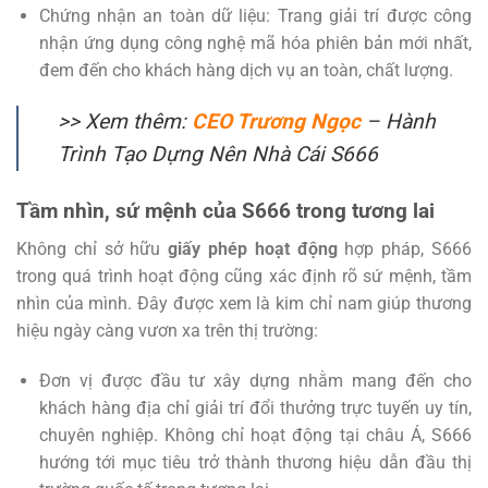
Chứng nhận an toàn dữ liệu: Trang giải trí được công
nhận ứng dụng công nghệ mã hóa phiên bản mới nhất,
đem đến cho khách hàng dịch vụ an toàn, chất lượng.
>> Xem thêm:
CEO Trương Ngọc
– Hành
Trình Tạo Dựng Nên Nhà Cái S666
Tầm nhìn, sứ mệnh của S666 trong tương lai
Không chỉ sở hữu
giấy phép hoạt động
hợp pháp, S666
trong quá trình hoạt động cũng xác định rõ sứ mệnh, tầm
nhìn của mình. Đây được xem là kim chỉ nam giúp thương
hiệu ngày càng vươn xa trên thị trường:
Đơn vị được đầu tư xây dựng nhằm mang đến cho
khách hàng địa chỉ giải trí đổi thưởng trực tuyến uy tín,
chuyên nghiệp. Không chỉ hoạt động tại châu Á, S666
hướng tới mục tiêu trở thành thương hiệu dẫn đầu thị