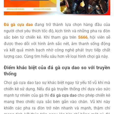
Đá gà cựa dao
đang trở thành lựa chọn hàng đầu của
người chơi yêu thích tốc độ, kịch tính và những pha ra đòn
sắc bén từ chiến kê. Khi tham gia trên
S666
, hội viên sẽ
được theo dõi với hình ảnh sắc nét, âm thanh sống động
và kết quả minh bạch nhờ công nghệ phát trực tiếp chất
lượng cao. Cùng tìm hiểu sâu hơn về loại hình chọi gà này.
Điểm khác biệt của đá gà cựa dao so với truyền
thống
Chọi gà cựa dao tạo sự khác biệt ngay từ yếu tố vũ khí mà
chiến kê sử dụng. Nếu đá gà truyền thống chỉ dựa vào sức
mạnh tự nhiên của gà thì
đá gà cựa dao
cho phép chiến kê
mang theo chiếc cựa sắc bén gắn vào chân. Vũ khí này
khiến các pha ra đòn trở nên nhanh và mạnh, thậm chí