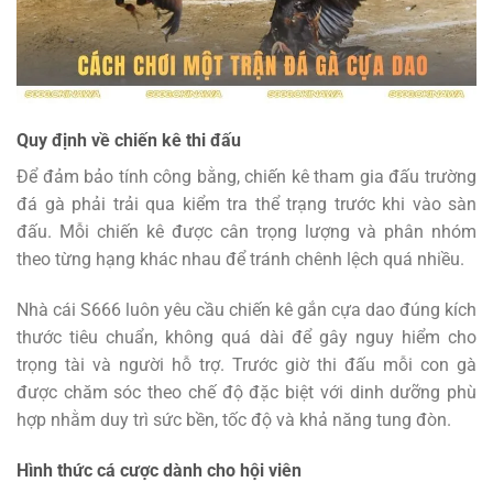
Quy định về chiến kê thi đấu
Để đảm bảo tính công bằng, chiến kê tham gia đấu trường
đá gà phải trải qua kiểm tra thể trạng trước khi vào sàn
đấu. Mỗi chiến kê được cân trọng lượng và phân nhóm
theo từng hạng khác nhau để tránh chênh lệch quá nhiều.
Nhà cái S666 luôn yêu cầu chiến kê gắn cựa dao đúng kích
thước tiêu chuẩn, không quá dài để gây nguy hiểm cho
trọng tài và người hỗ trợ. Trước giờ thi đấu mỗi con gà
được chăm sóc theo chế độ đặc biệt với dinh dưỡng phù
hợp nhằm duy trì sức bền, tốc độ và khả năng tung đòn.
Hình thức cá cược dành cho hội viên