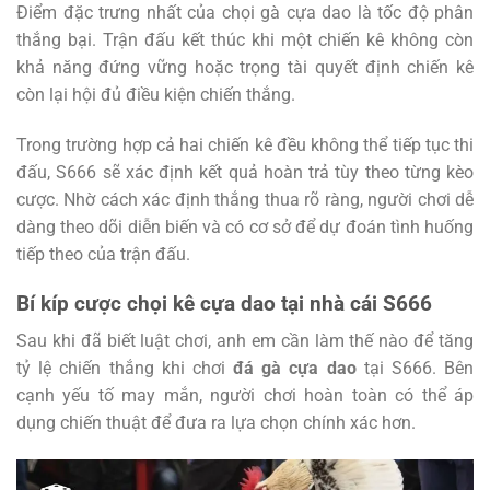
Điểm đặc trưng nhất của chọi gà cựa dao là tốc độ phân
thắng bại. Trận đấu kết thúc khi một chiến kê không còn
khả năng đứng vững hoặc trọng tài quyết định chiến kê
còn lại hội đủ điều kiện chiến thắng.
Trong trường hợp cả hai chiến kê đều không thể tiếp tục thi
đấu, S666 sẽ xác định kết quả hoàn trả tùy theo từng kèo
cược. Nhờ cách xác định thắng thua rõ ràng, người chơi dễ
dàng theo dõi diễn biến và có cơ sở để dự đoán tình huống
tiếp theo của trận đấu.
Bí kíp cược chọi kê cựa dao tại nhà cái S666
Sau khi đã biết luật chơi, anh em cần làm thế nào để tăng
tỷ lệ chiến thắng khi chơi
đá gà cựa dao
tại S666. Bên
cạnh yếu tố may mắn, người chơi hoàn toàn có thể áp
dụng chiến thuật để đưa ra lựa chọn chính xác hơn.